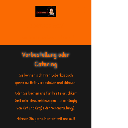
Leberkas Bazi
7 Sorten Leberkas und mehr!
Vorbestellung oder
Catering
Sie können sich Ihren Leberkas auch
gerne als Brät vorbestellen und abholen.
Oder Sie buchen uns für Ihre Feierlichkeit
(mit oder ohne Imbisswagen --> abhängig
von Ort und Größe der Veranstaltung).
Nehmen Sie gerne Kontakt mit uns auf!