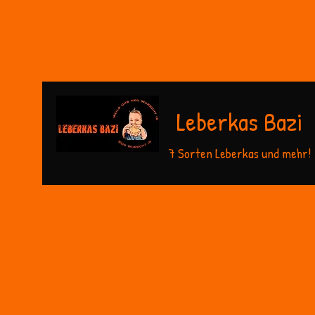
01769764709
leberkas-
8
bazi@gmx.de
Leberkas Bazi
7 Sorten Leberkas und mehr!